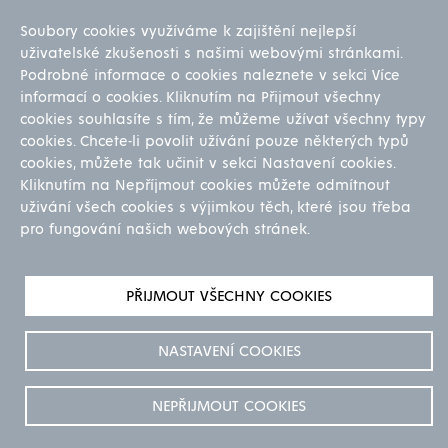
Servis a údržba
Soubory cookies využíváme k zajištění nejlepší
uživatelské zkušenosti s našimi webovými stránkami.
Preventivní servis
Podrobné informace o cookies naleznete v sekci Více
Střední a generální opravy
informací o cookies. Kliknutím na Přijmout všechny
Repase strojů a zařízení
cookies souhlasíte s tím, že můžeme užívat všechny typy
Opravy strojů a zařízení
cookies. Chcete-li povolit užívání pouze některých typů
cookies, můžete tak učinit v sekci Nastavení cookies.
Ostatní
Kliknutím na Nepříjmout cookies můžete odmítnout
uživání všech cookies s výjimkou těch, které jsou třeba
Kariéra
pro fungování našich webových stránek.
O nás
Reference
GDPR
PŘIJMOUT VŠECHNY COOKIES
Pro akcionáře
Ke stažení
NASTAVENÍ COOKIES
NEPŘIJMOUT COOKIES
© All rights reserved. WITKOWITZ
Designed by
La Taupe
2026
MECHANICA