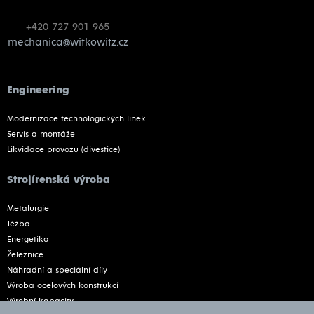
+420 727 901 965
mechanica@witkowitz.cz
Engineering
Modernizace technologických linek
Servis a montáže
Likvidace provozu (divestice)
Strojírenská výroba
Metalurgie
Těžba
Energetika
Železnice
Náhradní a speciální díly
Výroba ocelových konstrukcí
Výrobní kapacity