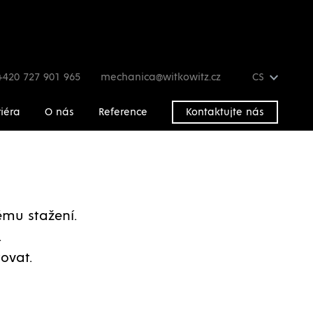
+420 727 901 965
mechanica@witkowitz.cz
CS
iéra
O nás
Reference
Kontaktujte nás
nému stažení.
.
ovat.