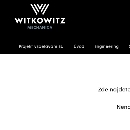
Projekt vzdělávání EU
Úvod
Engineering
Úvodní stránka
Ke stažení
Zde najdete 
Nena