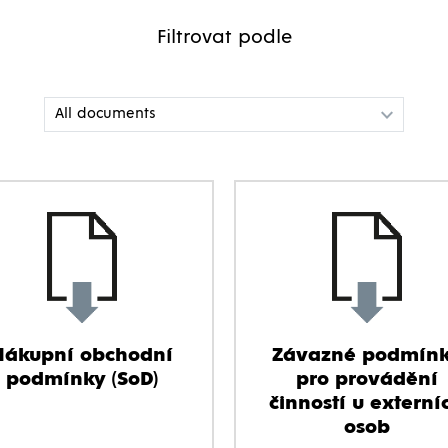
Filtrovat podle
Nákupní obchodní
Závazné podmín
podmínky (SoD)
pro provádění
činností u externí
osob