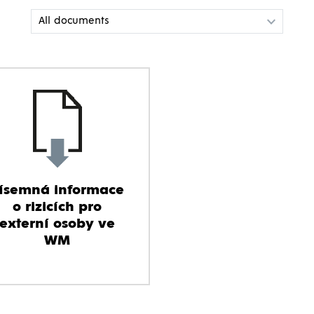
ísemná informace
o rizicích pro
externí osoby ve
WM